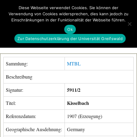
Diese Webseite verwendet Cookies. Sie können der
Verwendung von Cookies widersprechen, dies kann jedoch zu
GeoGREIF
Einschränkungen in der Funktionalität der Webseite führen.
MENÜ
Ok
Zur Datenschutzerklärung der Universität Greifswald
Sammlung:
MTBL
Beschreibung
5911/2
Signatur:
Kisselbach
Titel:
Referenzdatum:
1907 (Erzeugung)
Geographische Ausdehnung:
Germany