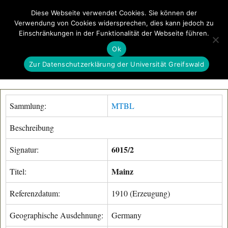
Diese Webseite verwendet Cookies. Sie können der
Verwendung von Cookies widersprechen, dies kann jedoch zu
GeoGREIF
Einschränkungen in der Funktionalität der Webseite führen.
MENÜ
Ok
Zur Datenschutzerklärung der Universität Greifswald
Sammlung:
MTBL
Beschreibung
6015/2
Signatur:
Mainz
Titel:
Referenzdatum:
1910 (Erzeugung)
Geographische Ausdehnung:
Germany