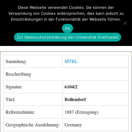
Diese Webseite verwendet Cookies. Sie können der
Verwendung von Cookies widersprechen, dies kann jedoch zu
GeoGREIF
Einschränkungen in der Funktionalität der Webseite führen.
MENÜ
Ok
Zur Datenschutzerklärung der Universität Greifswald
Sammlung:
MTBL
Beschreibung
6104/2
Signatur:
Bollendorf
Titel:
Referenzdatum:
1887 (Erzeugung)
Geographische Ausdehnung:
Germany