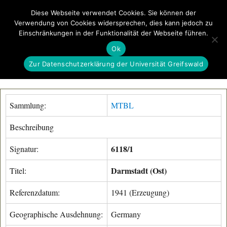
Diese Webseite verwendet Cookies. Sie können der
Verwendung von Cookies widersprechen, dies kann jedoch zu
GeoGREIF
Einschränkungen in der Funktionalität der Webseite führen.
MENÜ
Ok
Zur Datenschutzerklärung der Universität Greifswald
Sammlung:
MTBL
Beschreibung
6118/1
Signatur:
Darmstadt (Ost)
Titel:
Referenzdatum:
1941 (Erzeugung)
Geographische Ausdehnung:
Germany