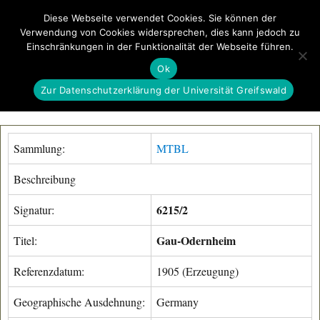
Diese Webseite verwendet Cookies. Sie können der
Verwendung von Cookies widersprechen, dies kann jedoch zu
GeoGREIF
Einschränkungen in der Funktionalität der Webseite führen.
MENÜ
Ok
Zur Datenschutzerklärung der Universität Greifswald
Sammlung:
MTBL
Beschreibung
6215/2
Signatur:
Gau-Odernheim
Titel:
Referenzdatum:
1905 (Erzeugung)
Geographische Ausdehnung:
Germany