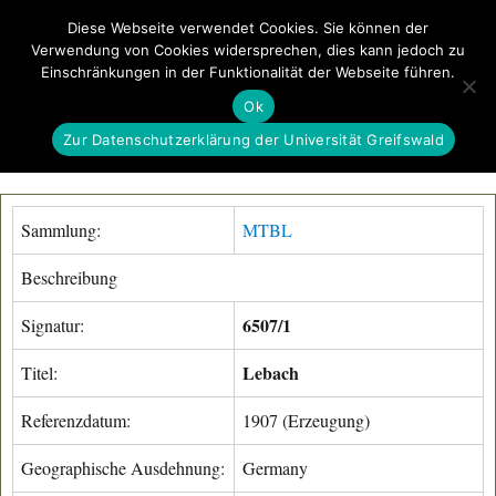
Diese Webseite verwendet Cookies. Sie können der
Verwendung von Cookies widersprechen, dies kann jedoch zu
GeoGREIF
Einschränkungen in der Funktionalität der Webseite führen.
MENÜ
Ok
Zur Datenschutzerklärung der Universität Greifswald
Sammlung:
MTBL
Beschreibung
6507/1
Signatur:
Lebach
Titel:
Referenzdatum:
1907 (Erzeugung)
Geographische Ausdehnung:
Germany