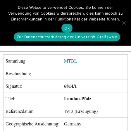
Diese Webseite verwendet Cookies. Sie können der
Verwendung von Cookies widersprechen, dies kann jedoch zu
GeoGREIF
Einschränkungen in der Funktionalität der Webseite führen.
MENÜ
Ok
Zur Datenschutzerklärung der Universität Greifswald
Sammlung:
MTBL
Beschreibung
6814/1
Signatur:
Landau-Pfalz
Titel:
Referenzdatum:
1913 (Erzeugung)
Geographische Ausdehnung:
Germany