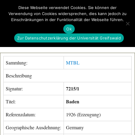
Diese Webseite verwendet Cookies. Sie können der
Verwendung von Cookies widersprechen, dies kann jedoch zu
GeoGREIF
Einschränkungen in der Funktionalität der Webseite führen.
MENÜ
Ok
Zur Datenschutzerklärung der Universität Greifswald
Sammlung:
MTBL
Beschreibung
7215/1
Signatur:
Baden
Titel:
Referenzdatum:
1926 (Erzeugung)
Geographische Ausdehnung:
Germany