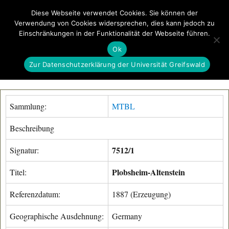
Diese Webseite verwendet Cookies. Sie können der
Verwendung von Cookies widersprechen, dies kann jedoch zu
GeoGREIF
Einschränkungen in der Funktionalität der Webseite führen.
MENÜ
Ok
Zur Datenschutzerklärung der Universität Greifswald
Sammlung:
MTBL
Beschreibung
7512/1
Signatur:
Plobsheim-Altenstein
Titel:
Referenzdatum:
1887 (Erzeugung)
Geographische Ausdehnung:
Germany