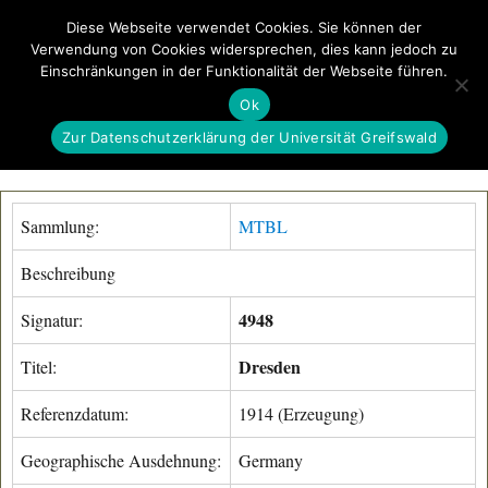
Diese Webseite verwendet Cookies. Sie können der
Verwendung von Cookies widersprechen, dies kann jedoch zu
GeoGREIF
Einschränkungen in der Funktionalität der Webseite führen.
MENÜ
Ok
Zur Datenschutzerklärung der Universität Greifswald
Sammlung:
MTBL
Beschreibung
4948
Signatur:
Dresden
Titel:
Referenzdatum:
1914 (Erzeugung)
Geographische Ausdehnung:
Germany