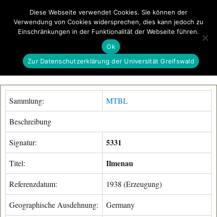
Diese Webseite verwendet Cookies. Sie können der
Verwendung von Cookies widersprechen, dies kann jedoch zu
GeoGREIF
Einschränkungen in der Funktionalität der Webseite führen.
MENÜ
Ok
Zur Datenschutzerklärung der Universität Greifswald
Sammlung:
MTBL
Beschreibung
5331
Signatur:
Ilmenau
Titel:
Referenzdatum:
1938 (Erzeugung)
Geographische Ausdehnung:
Germany