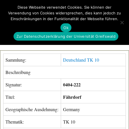
Diese Webseite verwendet Cookies. Sie können der
Verwendung von Cookies widersprechen, dies kann jedoch zu
GeoGREIF
Einschränkungen in der Funktionalität der Webseite führen.
MENÜ
Ok
Zur Datenschutzerklärung der Universität Greifswald
Sammlung:
Deutschland TK 10
Beschreibung
0404-222
Signatur:
Fährdorf
Titel:
Geographische Ausdehnung:
Germany
Thematik:
TK 10