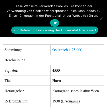
Diese Webseite verwendet Cookies. Sie können der
Verwendung von Cookies widersprechen, dies kann jedoch zu
GeoGREIF
Einschränkungen in der Funktionalität der Webseite führen.
MENÜ
Ok
Zur Datenschutzerklärung der Universität Greifswald
Sammlung:
Österreich 1:25.000
Beschreibung
4555
Signatur:
Horn
Titel:
Herausgeber:
Kartographisches Institut Wien
Referenzdatum:
1938 (Erzeugung)