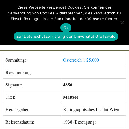
Diese Webseite verwendet Cookies. Sie können der
Verwendung von Cookies widersprechen, dies kann jedoch zu
GeoGREIF
Einschränkungen in der Funktionalität der Webseite führen.
MENÜ
Ok
Zur Datenschutzerklärung der Universität Greifswald
Sammlung:
Österreich 1:25.000
Beschreibung
4850
Signatur:
Mattsee
Titel:
Herausgeber:
Kartographisches Institut Wien
Referenzdatum:
1938 (Erzeugung)