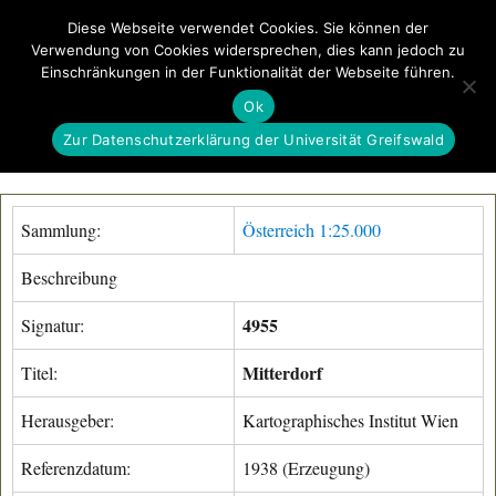
Diese Webseite verwendet Cookies. Sie können der
Verwendung von Cookies widersprechen, dies kann jedoch zu
GeoGREIF
Einschränkungen in der Funktionalität der Webseite führen.
MENÜ
Ok
Zur Datenschutzerklärung der Universität Greifswald
Sammlung:
Österreich 1:25.000
Beschreibung
4955
Signatur:
Mitterdorf
Titel:
Herausgeber:
Kartographisches Institut Wien
Referenzdatum:
1938 (Erzeugung)