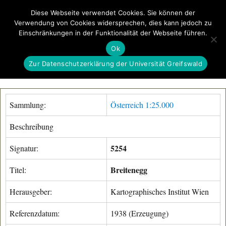
Diese Webseite verwendet Cookies. Sie können der
Verwendung von Cookies widersprechen, dies kann jedoch zu
GeoGREIF
Einschränkungen in der Funktionalität der Webseite führen.
MENÜ
Ok
Zur Datenschutzerklärung der Universität Greifswald
Sammlung:
Österreich 1:25.000
Beschreibung
5254
Signatur:
Breitenegg
Titel:
Herausgeber:
Kartographisches Institut Wien
Referenzdatum:
1938 (Erzeugung)