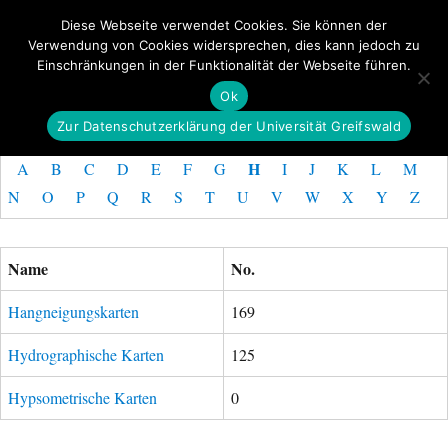
Diese Webseite verwendet Cookies. Sie können der
Verwendung von Cookies widersprechen, dies kann jedoch zu
GeoGREIF
Einschränkungen in der Funktionalität der Webseite führen.
MENÜ
Ok
Zur Datenschutzerklärung der Universität Greifswald
H
A
B
C
D
E
F
G
I
J
K
L
M
N
O
P
Q
R
S
T
U
V
W
X
Y
Z
Name
No.
Hangneigungskarten
169
Hydrographische Karten
125
Hypsometrische Karten
0