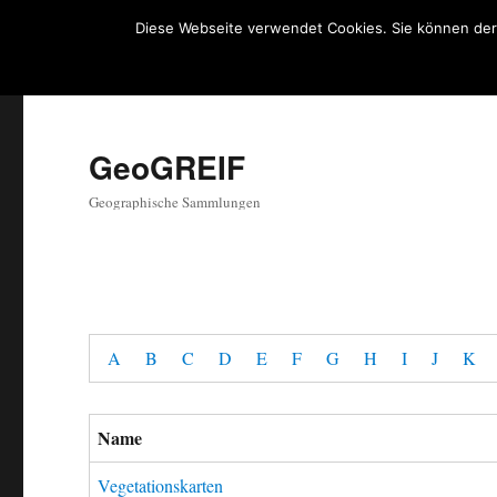
Diese Webseite verwendet Cookies. Sie können der
GeoGREIF
Geographische Sammlungen
A
B
C
D
E
F
G
H
I
J
K
Name
Vegetationskarten