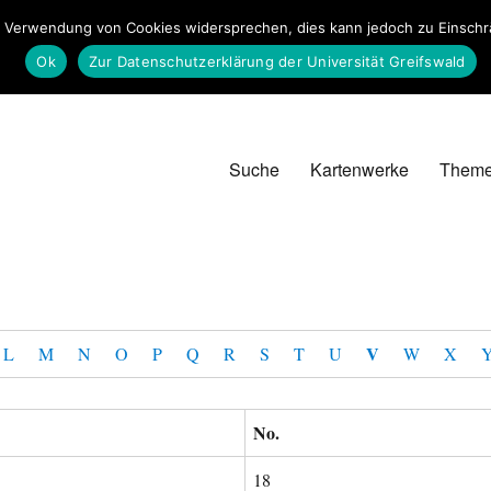
 Verwendung von Cookies widersprechen, dies kann jedoch zu Einschrän
Ok
Zur Datenschutzerklärung der Universität Greifswald
Suche
Kartenwerke
Them
V
L
M
N
O
P
Q
R
S
T
U
W
X
No.
18